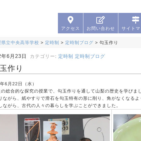
アクセス
お問い合わせ
サイトマ
梨県立中央高等学校
>
定時制
>
定時制ブログ
>
勾玉作り
22年6月23日
カテゴリー:
定時制
定時制ブログ
玉作り
2年6月22日（水）
次の総合的な探究の授業で、勾玉作りを通して山梨の歴史を学びま
りながら、紙やすりで滑石を勾玉特有の形に削り、角がなくなるよ
しながら、古代の人々の暮らしを学ぶことができました。