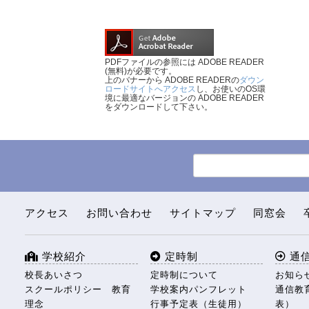
PDFファイルの参照には ADOBE READER
(無料)が必要です。
上のバナーから ADOBE READERの
ダウン
ロードサイトへアクセス
し、お使いのOS環
境に最適なバージョンの ADOBE READER
をダウンロードして下さい。
アクセス
お問い合わせ
サイトマップ
同窓会
学校紹介
定時制
通
校長あいさつ
定時制について
お知ら
スクールポリシー 教育
学校案内パンフレット
通信教
理念
行事予定表（生徒用）
表）