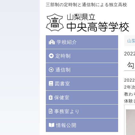
三部制の定時制と通信制による独立高校
山
学校紹介
20
定時制
勾
通信制
202
図書室
2年
教わ
保健室
体験
事務室より
情報公開