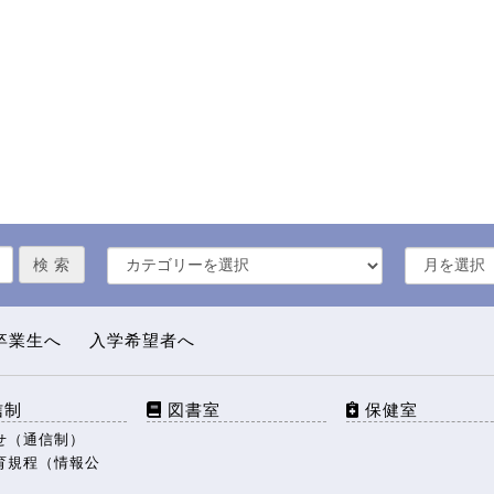
卒業生へ
入学希望者へ
信制
図書室
保健室
せ（通信制）
育規程（情報公