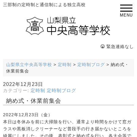
三部制の定時制と通信制による独立高校
MENU
緊急連絡なし
山梨県立中央高等学校
>
定時制
>
定時制ブログ
>
納め式・
休業前集会
2022年12月23日
カテゴリー:
定時制
定時制ブログ
納め式・休業前集会
2022年12月23日（金）
本日は冬休みを前に大掃除を行い、通常より時間をかけて窓ガ
ラスや黒板消しクリーナーなど普段手の行き届かないところを
綺麗にしました。その後、表彰式と納め式を行い、各大会等で