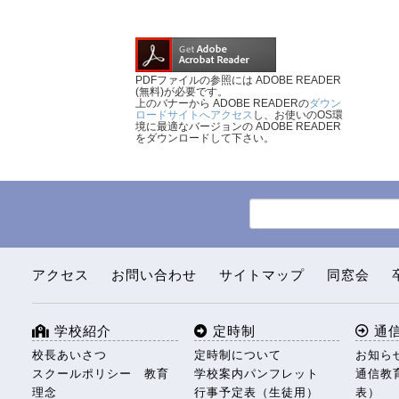
PDFファイルの参照には ADOBE READER
(無料)が必要です。
上のバナーから ADOBE READERの
ダウン
ロードサイトへアクセス
し、お使いのOS環
境に最適なバージョンの ADOBE READER
をダウンロードして下さい。
アクセス
お問い合わせ
サイトマップ
同窓会
学校紹介
定時制
通
校長あいさつ
定時制について
お知ら
スクールポリシー 教育
学校案内パンフレット
通信教
理念
行事予定表（生徒用）
表）