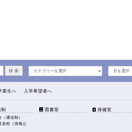
卒業生へ
入学希望者へ
信制
図書室
保健室
せ（通信制）
育規程（情報公