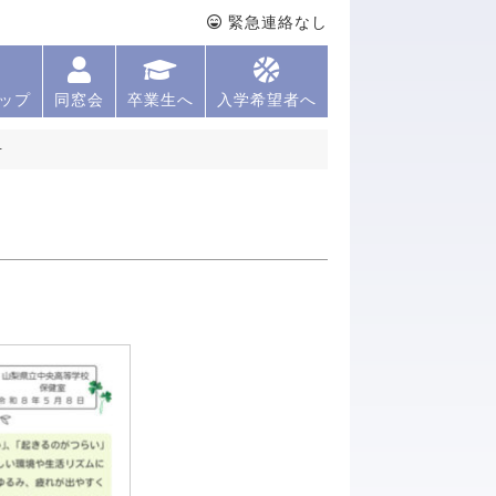
緊急連絡なし
ップ
同窓会
卒業生へ
入学希望者へ
号