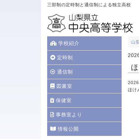
三部制の定時制と通信制による独立高校
山
学校紹介
20
定時制
ほ
通信制
202
図書室
ほけ
保健室
事務室より
情報公開