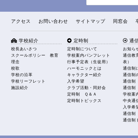
アクセス
お問い合わせ
サイトマップ
同窓会
学校紹介
定時制
通
校長あいさつ
定時制について
お知ら
スクールポリシー 教育
学校案内パンフレット
通信教
理念
行事予定表（生徒用）
表）
校歌
ハーモニックとは
通信制
学校の沿革
キャラクター紹介
通信制
学校リーフレット
入学希望
通信制
施設紹介
クラブ活動・同好会
通信制
定時制 Ｑ＆Ａ
学校案
定時制トピックス
中央通
入学希
通信制
通信制