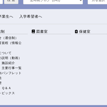
卒業生へ
入学希望者へ
信制
図書室
保健室
せ（通信制）
育規程（情報公
について
の説明（動画）
 施設紹介
 主要行事一覧
内パンフレット
信
望
 Ｑ＆Ａ
トピックス