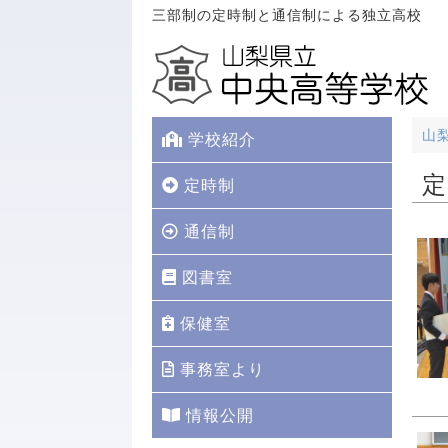
三部制の定時制と通信制による独立高校
山
学校紹介
定
定時制
通信制
図書室
保健室
事務室より
情報公開