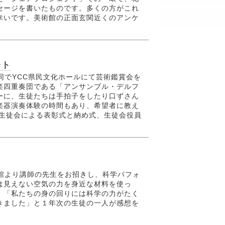
セージを書いたものです。多くの方がこれ
幸いです。美術館の正面玄関近くのアンケ
ート
部合同でYCC県民文化ホールにて芸術鑑賞会を
楽四重奏団である「アンサンブル・デルフ
ーに、生徒たちは手拍子をしたり口ずさん
楽器演奏体験の時間もあり、希望者に教え
、生徒会による表彰式と納め式、生徒会役員
科学館より講師の先生をお招きし、科学パフォ
は見えない空気の力を身近な材料を使っ
。「私たちの身の回りには科学の力がたく
きました」と１年次の生徒の一人が感想を