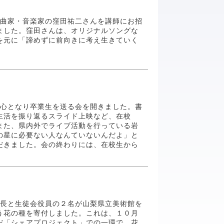
の作曲家・音楽家の窪田祐二さんを講師にお招
ました。窪田さんは、オリジナルソングな
を元に「諦めずに前向きに考え生きていく
。
が中心となり卒業生を送る会を開きました。書
生活を振り返るスライド上映など、在校
また、県内外でライブ活動を行っている岩
の星に必要ない人なんていないんだよ」と
だきました。会の終わりには、在校生から
徒会長と生徒会役員の２名が山梨県立美術館を
う花の種を寄付しました。これは、１０月
だ「シェアプロジェクト」での一環で、花