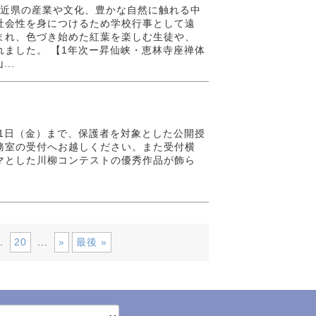
梨や近県の産業や文化、豊かな自然に触れる中
社会性を身につけるため学校行事として遠
まれ、色づき始めた紅葉を楽しむ生徒や、
ました。 【1年次ー昇仙峡・恵林寺座禅体
..
11月1日（金）まで、保護者を対象とした公開授
務室の受付へお越しください。また受付横
マとした川柳コンテストの優秀作品が飾ら
20
»
最後 »
.
...