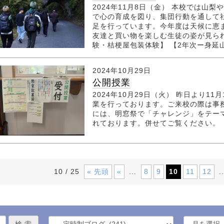
2024年11月8日（金） 本校では山
で心の育成を図り、集団行動を通して
足を行っています。今年度は天候に恵
友達と買い物を楽しむ生徒の姿が見られ
験・桔梗屋包装体験】 【2年次ー身延山.
2024年10月29日
公開授業
2024年10月29日（火） 昨日より
業を行っております。ご来校の際は事
には、明窓祭で「チャレンジ」をテー
れております。併せてご覧ください。
« 先頭
«
8
9
10
11
12
10 / 25
...
..