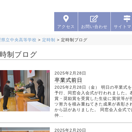
アクセス
お問い合わせ
サイトマ
梨県立中央高等学校
>
定時制
>
定時制ブログ
時制ブログ
2025年2月28日
卒業式前日
2025年2月28日（金） 明日の卒業
予行、同窓会入会式が行われました。
賞・奨励賞を受賞した生徒に賞状等が
ツ努力を積み重ねてきた成果が表彰さ
から話がありました。 同窓会入会式では
仲...
2025年2月20日