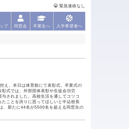
緊急連絡なし
ップ
同窓会
卒業生へ
入学希望者へ
式を控え、本日は体育館にて表彰式、卒業式の
表彰式では、外部団体表彰や生徒会功労
授与されました。高校生活を通してコツコ
れたことを誇りに思ってほしいと中込校長
、新たに44名が5500名を超える同窓生の