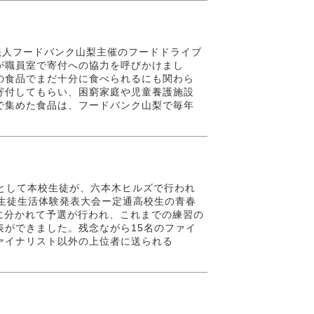
PO法人フードバンク山梨主催のフードドライブ
が職員室で寄付への協力を呼びかけまし
の食品でまだ十分に食べられるにも関わら
寄付してもらい、困窮家庭や児童養護施設
で集めた食品は、フードバンク山梨で毎年
代表として本校生徒が、六本木ヒルズで行われ
制生徒生活体験発表大会ー定通高校生の青春
に分かれて予選が行われ、これまでの練習の
表ができました。残念ながら15名のファイ
ァイナリスト以外の上位者に送られる